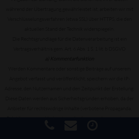
während der Übertragung gewährleistet ist, arbeiten wir mit
Verschlüsselungsverfahren (etwa SSL) über HTTPS, die den
aktuellen Stand der Technik widerspiegeln.
Die Rechtsgrundlage für die Datenverarbeitung ist ein
Vertragsverhältnis gem. Art. 6 Abs. 1 S. 1 lit. b DSGVO
a) Kommentarfunktion
Werden Kommentare oder sonstige Beiträge auf unserem
Angebot verfasst und veröffentlicht, speichern wir die IP-
Adresse, den Nutzernamen und den Zeitpunkt der Erstellung.
Diese Daten werden aus Sicherheitsgründen erhoben, da der
Anbieter für rechtswidrige Inhalte (verbotene Propaganda,
Beleidigungen u.a.) belangt werden kann, auch wenn sie von
dritter Seite erstellt wurden. In einem solchen Fall dienen die
Informationen dazu, die Identität des Verfassers zu ermitteln.