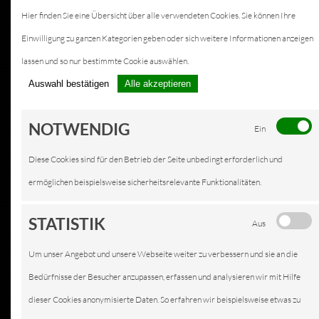
Hier finden Sie eine Übersicht über alle verwendeten Cookies. Sie können Ihre
Einwilligung zu ganzen Kategorien geben oder sich weitere Informationen anzeigen
lassen und so nur bestimmte Cookie auswählen.
Auswahl bestätigen
Alle akzeptieren
NOTWENDIG
Ein
Diese Cookies sind für den Betrieb der Seite unbedingt erforderlich und
ermöglichen beispielsweise sicherheitsrelevante Funktionalitäten.
STATISTIK
Aus
Um unser Angebot und unsere Webseite weiter zu verbessern und sie an die
Bedürfnisse der Besucher anzupassen, erfassen und analysieren wir mit Hilfe
dieser Cookies anonymisierte Daten. So erfahren wir beispielsweise etwas zu